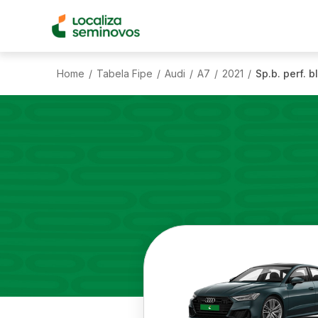
Home
Tabela Fipe
Audi
A7
2021
Sp.b. perf. b
/
/
/
/
/