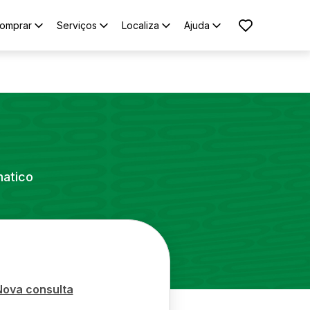
omprar
Serviços
Localiza
Ajuda
matico
Nova consulta