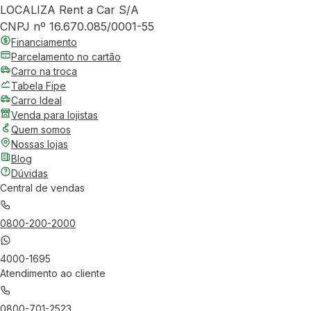
LOCALIZA Rent a Car S/A
CNPJ nº 16.670.085/0001-55
Financiamento
Parcelamento no cartão
Carro na troca
Tabela Fipe
Carro Ideal
Venda para lojistas
Quem somos
Nossas lojas
Blog
Dúvidas
Central de vendas
0800-200-2000
4000-1695
Atendimento ao cliente
0800-701-2523