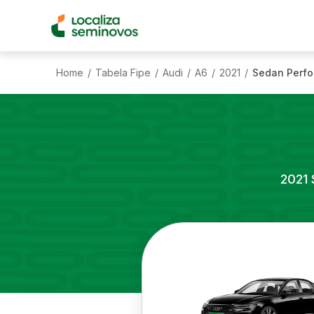
Home
Tabela Fipe
Audi
A6
2021
Sedan Perfo
/
/
/
/
/
2021