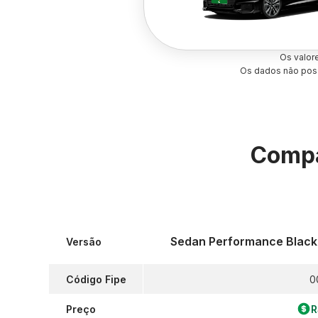
Os valor
Os dados não poss
Compa
Sedan Performance Black 
Versão
Código Fipe
0
Preço
R