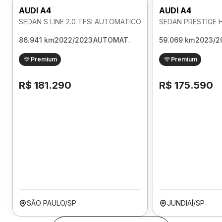
AUDI A4
AUDI A4
SEDAN S LINE 2.0 TFSI AUTOMATICO
86.941 km
2022/2023
AUTOMAT.
59.069 km
2023/2
Premium
Premium
R$ 181.290
R$ 175.590
SÃO PAULO/SP
JUNDIAÍ/SP