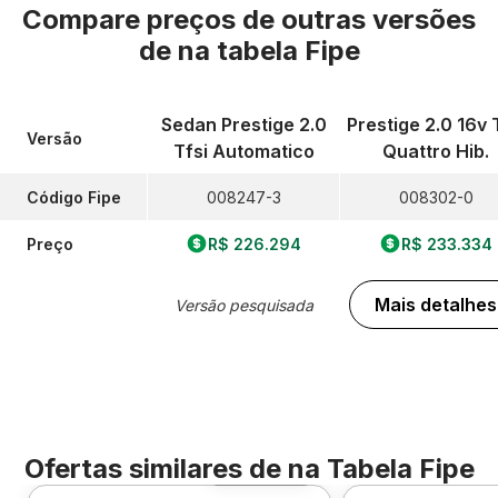
Compare preços de outras versões
de
na tabela Fipe
Sedan Prestige 2.0
Prestige 2.0 16v 
Versão
Tfsi Automatico
Quattro Hib.
Código Fipe
008247-3
008302-0
Preço
R$ 226.294
R$ 233.334
Mais detalhes
Versão pesquisada
Ofertas similares de
na Tabela Fipe
Foto 360º