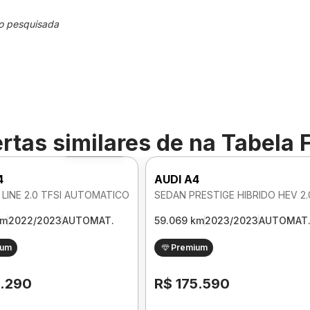
o pesquisada
rtas similares de
na Tabela 
Foto 360º
4
AUDI A4
 LINE 2.0 TFSI AUTOMATICO
km
2022/2023
AUTOMAT.
59.069 km
2023/2023
AUTOMAT
ium
Premium
1.290
R$ 175.590