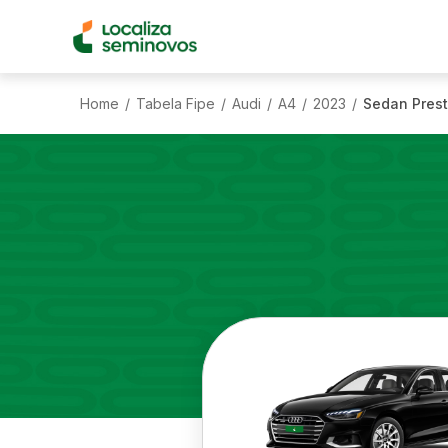
Home
Tabela Fipe
Audi
A4
2023
Sedan Prest
/
/
/
/
/