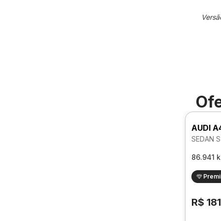
Versã
Ofe
AUDI A
SEDAN S
86.941 
Prem
R$ 18