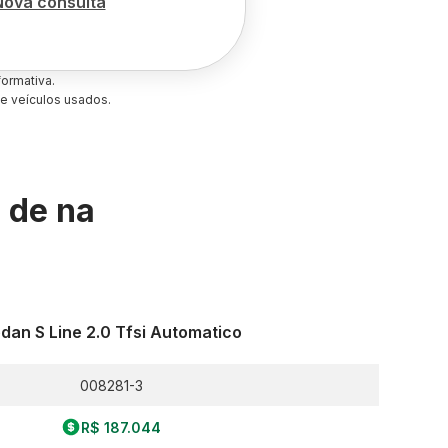
Nova consulta
ormativa.
e veículos usados.
s de
na
dan S Line 2.0 Tfsi Automatico
008281-3
R$ 187.044