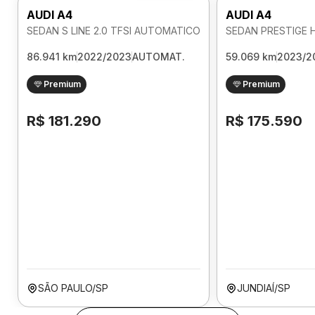
AUDI A4
AUDI A4
SEDAN S LINE 2.0 TFSI AUTOMATICO
86.941 km
2022/2023
AUTOMAT.
59.069 km
2023/2
Premium
Premium
R$ 181.290
R$ 175.590
SÃO PAULO/SP
JUNDIAÍ/SP