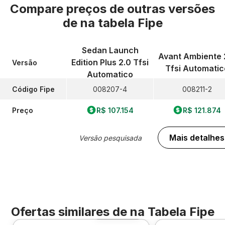
Compare preços de outras versões
de
na tabela Fipe
Sedan Launch
Avant Ambiente 
Edition Plus 2.0 Tfsi
Versão
Tfsi Automatic
Automatico
Código Fipe
008207-4
008211-2
Preço
R$ 107.154
R$ 121.874
Mais detalhes
Versão pesquisada
Ofertas similares de
na Tabela Fipe
Foto 360º