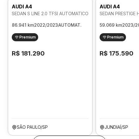
AUDI A4
AUDI A4
SEDAN S LINE 2.0 TFSI AUTOMATICO
86.941 km
2022/2023
AUTOMAT.
59.069 km
2023/2
Premium
Premium
R$ 181.290
R$ 175.590
SÃO PAULO/SP
JUNDIAÍ/SP