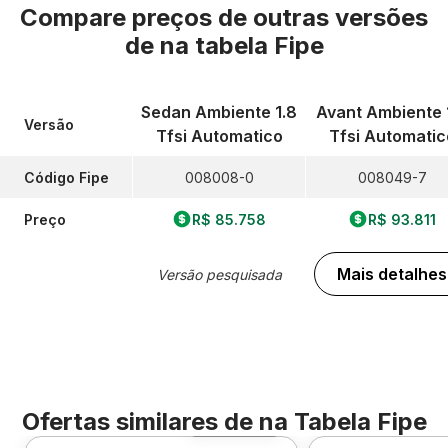
Compare preços de outras versões
de
na tabela Fipe
Sedan Ambiente 1.8
Avant Ambiente 
Versão
Tfsi Automatico
Tfsi Automatic
Código Fipe
008008-0
008049-7
Preço
R$ 85.758
R$ 93.811
Mais detalhes
Versão pesquisada
Ofertas similares de
na Tabela Fipe
Foto 360º