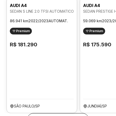
AUDI A4
AUDI A4
SEDAN S LINE 2.0 TFSI AUTOMATICO
86.941 km
2022/2023
AUTOMAT.
59.069 km
2023/2
Premium
Premium
R$ 181.290
R$ 175.590
SÃO PAULO/SP
JUNDIAÍ/SP