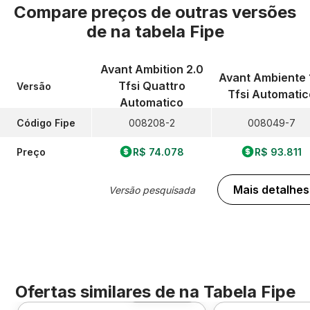
Compare preços de outras versões
de
na tabela Fipe
Avant Ambition 2.0
Avant Ambiente 
Tfsi Quattro
Versão
Tfsi Automatic
Automatico
Código Fipe
008208-2
008049-7
Preço
R$ 74.078
R$ 93.811
Mais detalhes
Versão pesquisada
Ofertas similares de
na Tabela Fipe
Foto 360º