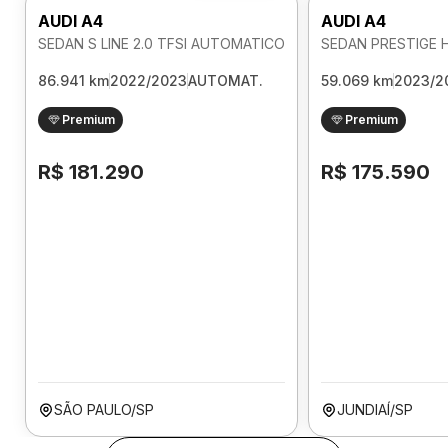
AUDI A4
AUDI A4
SEDAN S LINE 2.0 TFSI AUTOMATICO
86.941 km
2022/2023
AUTOMAT.
59.069 km
2023/2
Premium
Premium
R$ 181.290
R$ 175.590
SÃO PAULO/SP
JUNDIAÍ/SP