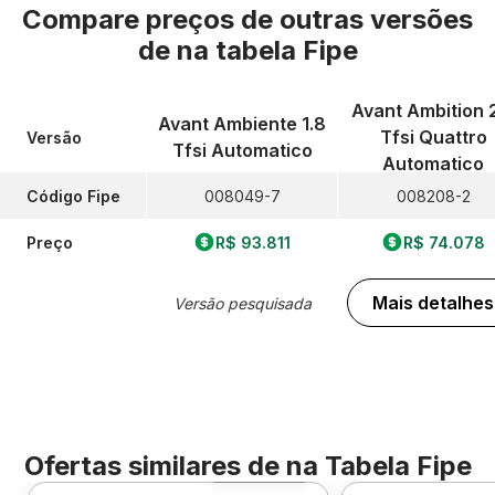
Compare preços de outras versões
de
na tabela Fipe
Avant Ambition 
Avant Ambiente 1.8
Tfsi Quattro
Versão
Tfsi Automatico
Automatico
Código Fipe
008049-7
008208-2
Preço
R$ 93.811
R$ 74.078
Mais detalhes
Versão pesquisada
Ofertas similares de
na Tabela Fipe
Foto 360º