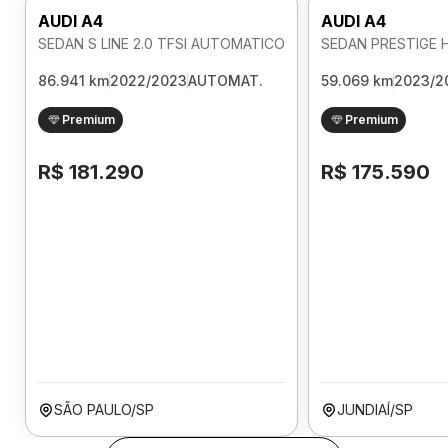
AUDI A4
AUDI A4
SEDAN S LINE 2.0 TFSI AUTOMATICO
86.941 km
2022/2023
AUTOMAT.
59.069 km
2023/2
Premium
Premium
R$ 181.290
R$ 175.590
SÃO PAULO/SP
JUNDIAÍ/SP