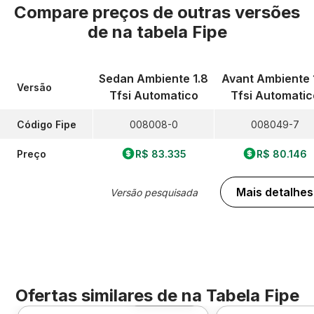
Compare preços de outras versões
de
na tabela Fipe
Sedan Ambiente 1.8
Avant Ambiente 
Versão
Tfsi Automatico
Tfsi Automatic
Código Fipe
008008-0
008049-7
Preço
R$ 83.335
R$ 80.146
Mais detalhes
Versão pesquisada
Ofertas similares de
na Tabela Fipe
Foto 360º