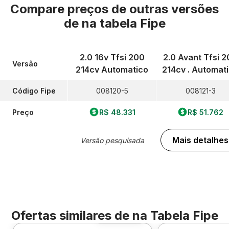
Compare preços de outras versões
de
na tabela Fipe
2.0 16v Tfsi 200
2.0 Avant Tfsi 
Versão
214cv Automatico
214cv . Automat
Código Fipe
008120-5
008121-3
Preço
R$ 48.331
R$ 51.762
Mais detalhes
Versão pesquisada
Ofertas similares de
na Tabela Fipe
Foto 360º