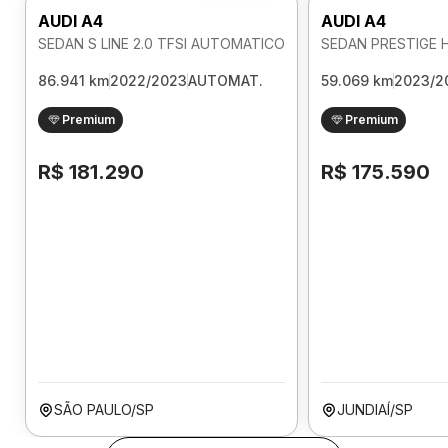
AUDI A4
AUDI A4
SEDAN S LINE 2.0 TFSI AUTOMATICO
86.941 km
2022/2023
AUTOMAT.
59.069 km
2023/2
Premium
Premium
R$ 181.290
R$ 175.590
SÃO PAULO/SP
JUNDIAÍ/SP