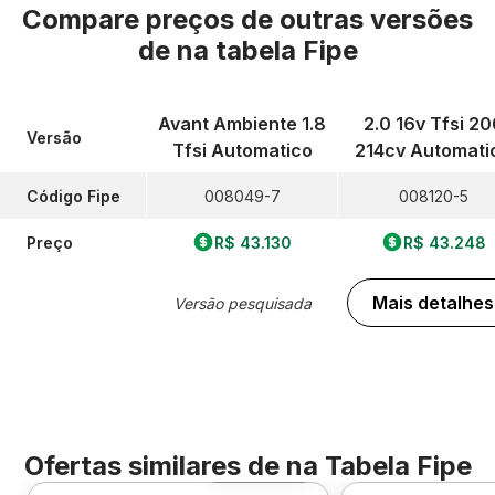
Compare preços de outras versões
de
na tabela Fipe
Avant Ambiente 1.8
2.0 16v Tfsi 20
Versão
Tfsi Automatico
214cv Automati
Código Fipe
008049-7
008120-5
Preço
R$ 43.130
R$ 43.248
Mais detalhes
Versão pesquisada
Ofertas similares de
na Tabela Fipe
Foto 360º