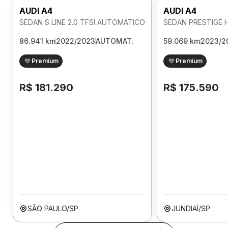
AUDI A4
AUDI A4
SEDAN S LINE 2.0 TFSI AUTOMATICO
86.941 km
2022/2023
AUTOMAT.
59.069 km
2023/2
Premium
Premium
R$ 181.290
R$ 175.590
SÃO PAULO/SP
JUNDIAÍ/SP