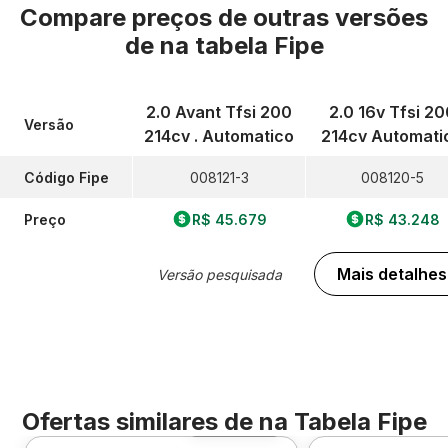
Compare preços de outras versões
de
na tabela Fipe
2.0 Avant Tfsi 200
2.0 16v Tfsi 20
Versão
214cv . Automatico
214cv Automati
Código Fipe
008121-3
008120-5
Preço
R$ 45.679
R$ 43.248
Mais detalhes
Versão pesquisada
Ofertas similares de
na Tabela Fipe
Foto 360º