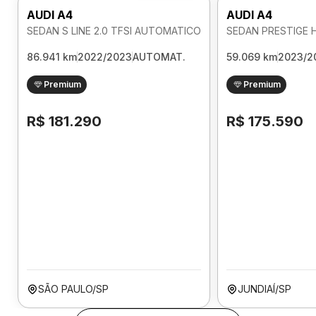
AUDI A4
AUDI A4
SEDAN S LINE 2.0 TFSI AUTOMATICO
86.941 km
2022/2023
AUTOMAT.
59.069 km
2023/2
Premium
Premium
R$ 181.290
R$ 175.590
SÃO PAULO/SP
JUNDIAÍ/SP