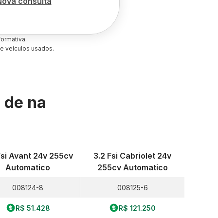
Nova consulta
ormativa.
e veículos usados.
s de
na
Fsi Avant 24v 255cv
3.2 Fsi Cabriolet 24v
Automatico
255cv Automatico
008124-8
008125-6
R$ 51.428
R$ 121.250