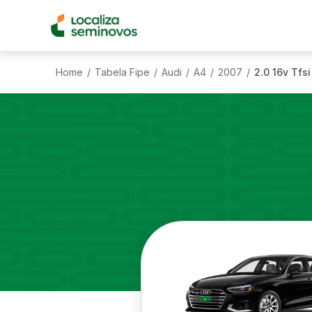
Home
Tabela Fipe
Audi
A4
2007
2.0 16v Tfs
/
/
/
/
/