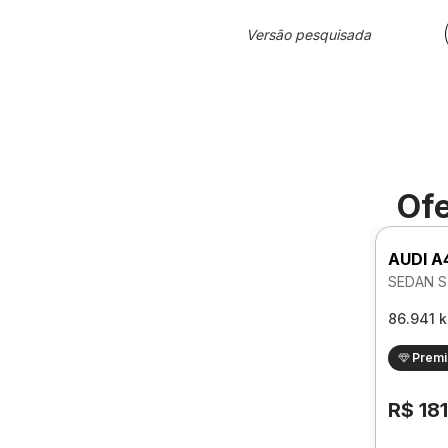
Versão pesquisada
Ofe
AUDI A
SEDAN S
86.941 
Prem
R$ 18