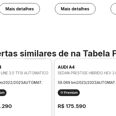
Mais detalhes
Mais detalhes
rtas similares de
na Tabela 
Foto 360º
4
AUDI A4
 LINE 2.0 TFSI AUTOMATICO
km
2022/2023
AUTOMAT.
59.069 km
2023/2023
AUTOMAT
ium
Premium
1.290
R$ 175.590