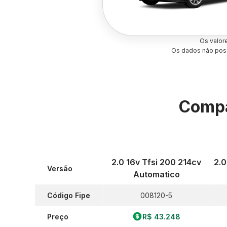
Os valor
Os dados não poss
Compa
2.0 16v Tfsi 200 214cv
2.0
Versão
Automatico
Código Fipe
008120-5
Preço
R$ 43.248