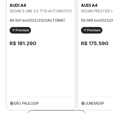
AUDI A4
AUDI A4
SEDAN S LINE 2.0 TFSI AUTOMATICO
86.941 km
2022/2023
AUTOMAT.
59.069 km
2023/2
Premium
Premium
R$ 181.290
R$ 175.590
SÃO PAULO/SP
JUNDIAÍ/SP