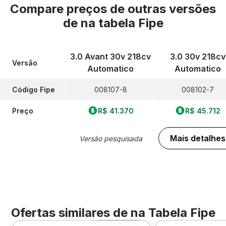
Compare preços de outras versões
de
na tabela Fipe
3.0 Avant 30v 218cv
3.0 30v 218cv
Versão
Automatico
Automatico
Código Fipe
008107-8
008102-7
Preço
R$ 41.370
R$ 45.712
Mais detalhes
Versão pesquisada
Ofertas similares de
na Tabela Fipe
Foto 360º