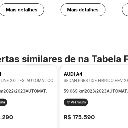
Mais detalhes
Mais detalhes
rtas similares de
na Tabela 
Foto 360º
4
AUDI A4
 LINE 2.0 TFSI AUTOMATICO
km
2022/2023
AUTOMAT.
59.069 km
2023/2023
AUTOMAT
ium
Premium
1.290
R$ 175.590