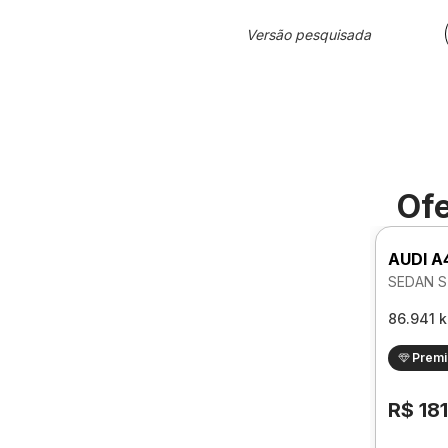
Versão pesquisada
Ofe
AUDI A
SEDAN S
86.941 
Prem
R$ 18