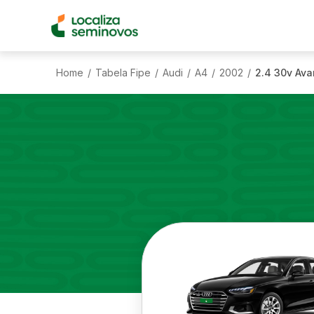
Home
Tabela Fipe
Audi
A4
2002
2.4 30v Ava
/
/
/
/
/