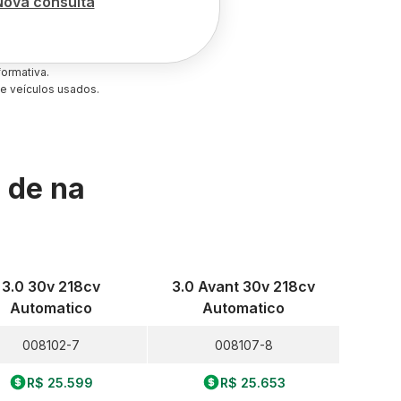
Nova consulta
ormativa.
e veículos usados.
s de
na
3.0 30v 218cv
3.0 Avant 30v 218cv
Automatico
Automatico
008102-7
008107-8
R$ 25.599
R$ 25.653