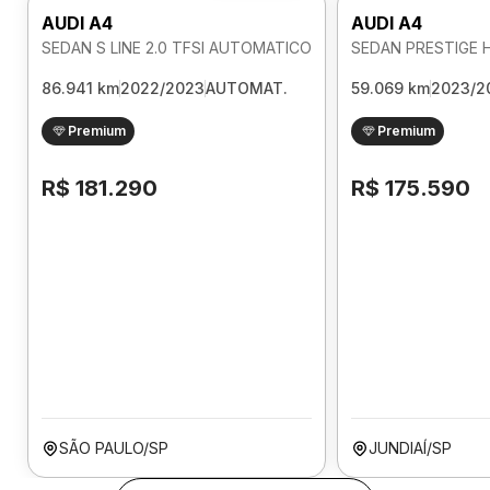
AUDI A4
AUDI A4
SEDAN S LINE 2.0 TFSI AUTOMATICO
86.941 km
2022/2023
AUTOMAT.
59.069 km
2023/2
Premium
Premium
R$ 181.290
R$ 175.590
SÃO PAULO/SP
JUNDIAÍ/SP