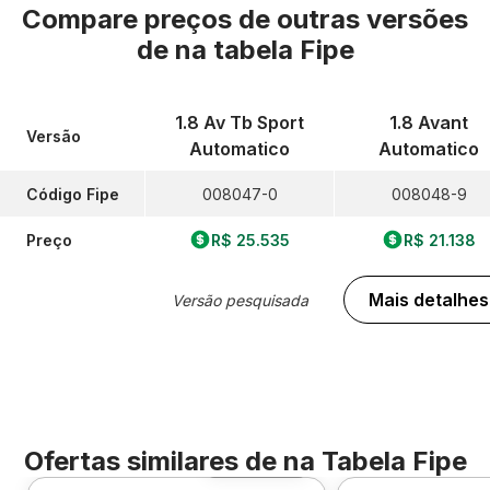
Compare preços de outras versões
de
na tabela Fipe
1.8 Av Tb Sport
1.8 Avant
Versão
Automatico
Automatico
Código Fipe
008047-0
008048-9
Preço
R$ 25.535
R$ 21.138
Mais detalhes
Versão pesquisada
Ofertas similares de
na Tabela Fipe
Foto 360º