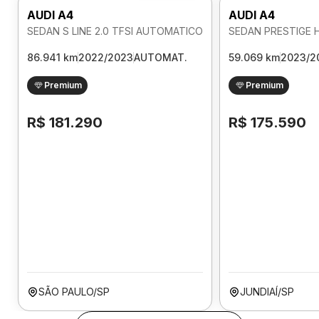
AUDI A4
AUDI A4
SEDAN S LINE 2.0 TFSI AUTOMATICO
86.941 km
2022/2023
AUTOMAT.
59.069 km
2023/2
Premium
Premium
R$ 181.290
R$ 175.590
SÃO PAULO/SP
JUNDIAÍ/SP