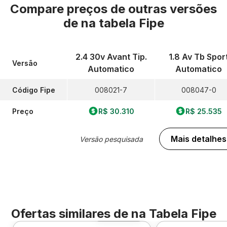
Compare preços de outras versões
de
na tabela Fipe
2.4 30v Avant Tip.
1.8 Av Tb Spor
Versão
Automatico
Automatico
Código Fipe
008021-7
008047-0
Preço
R$ 30.310
R$ 25.535
Mais detalhes
Versão pesquisada
Ofertas similares de
na Tabela Fipe
Foto 360º