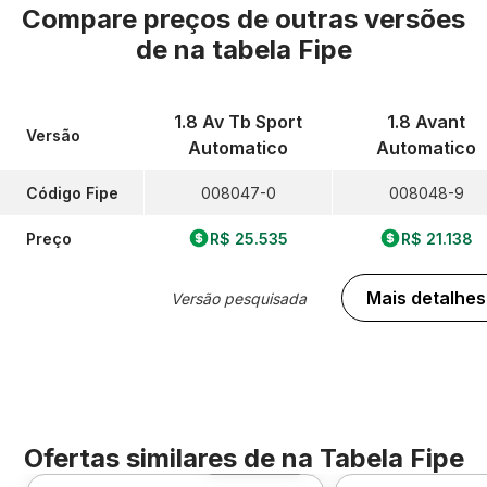
Compare preços de outras versões
de
na tabela Fipe
1.8 Av Tb Sport
1.8 Avant
Versão
Automatico
Automatico
Código Fipe
008047-0
008048-9
Preço
R$ 25.535
R$ 21.138
Mais detalhes
Versão pesquisada
Ofertas similares de
na Tabela Fipe
Foto 360º