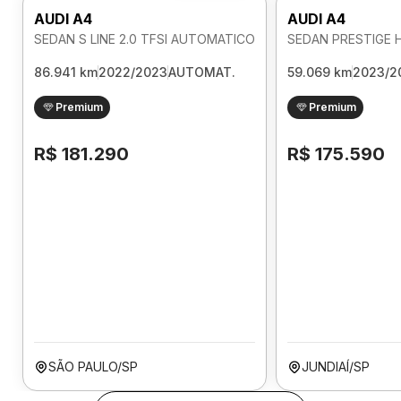
AUDI A4
AUDI A4
SEDAN S LINE 2.0 TFSI AUTOMATICO
86.941 km
2022/2023
AUTOMAT.
59.069 km
2023/2
Premium
Premium
R$ 181.290
R$ 175.590
SÃO PAULO/SP
JUNDIAÍ/SP