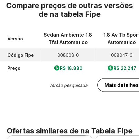
Compare preços de outras versões
de
na tabela Fipe
Sedan Ambiente 1.8
1.8 Av Tb Spor
Versão
Tfsi Automatico
Automatico
Código Fipe
008008-0
008047-0
Preço
R$ 18.880
R$ 22.247
Mais detalhes
Versão pesquisada
Ofertas similares de
na Tabela Fipe
Foto 360º