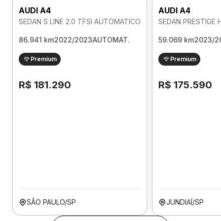
AUDI A4
AUDI A4
SEDAN S LINE 2.0 TFSI AUTOMATICO
86.941 km
2022/2023
AUTOMAT.
59.069 km
2023/2
Premium
Premium
R$ 181.290
R$ 175.590
SÃO PAULO/SP
JUNDIAÍ/SP