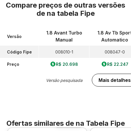
Compare preços de outras versões
de
na tabela Fipe
1.8 Avant Turbo
1.8 Av Tb Spor
Versão
Manual
Automatico
Código Fipe
008010-1
008047-0
Preço
R$ 20.698
R$ 22.247
Mais detalhes
Versão pesquisada
Ofertas similares de
na Tabela Fipe
Foto 360º