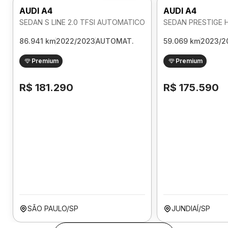
AUDI A4
AUDI A4
SEDAN S LINE 2.0 TFSI AUTOMATICO
86.941 km
2022/2023
AUTOMAT.
59.069 km
2023/2
Premium
Premium
R$ 181.290
R$ 175.590
SÃO PAULO/SP
JUNDIAÍ/SP