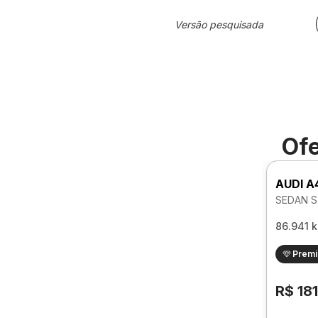
Versão pesquisada
Ofe
AUDI A
SEDAN S
86.941 
Prem
R$ 18