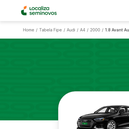
Home
Tabela Fipe
Audi
A4
2000
1.8 Avant A
/
/
/
/
/