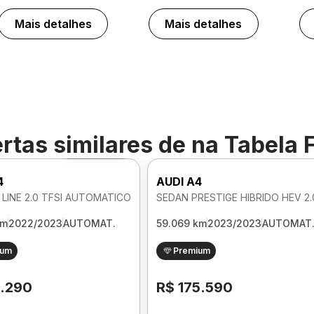
Mais detalhes
Mais detalhes
rtas similares de
na Tabela 
Foto 360º
4
AUDI A4
 LINE 2.0 TFSI AUTOMATICO
km
2022/2023
AUTOMAT.
59.069 km
2023/2023
AUTOMAT
ium
Premium
1.290
R$ 175.590