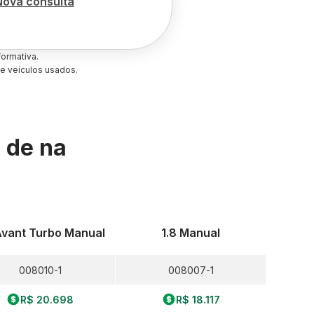
Nova consulta
ormativa.
e veículos usados.
s de
na
Avant Turbo Manual
1.8 Manual
008010-1
008007-1
R$ 20.698
R$ 18.117