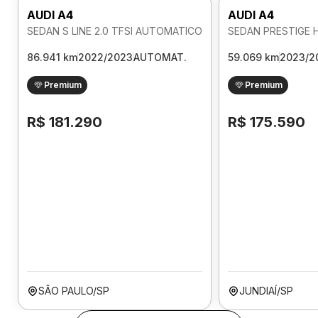
AUDI A4
AUDI A4
SEDAN S LINE 2.0 TFSI AUTOMATICO
86.941 km
2022/2023
AUTOMAT.
59.069 km
2023/2
Premium
Premium
R$ 181.290
R$ 175.590
SÃO PAULO/SP
JUNDIAÍ/SP