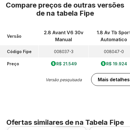
Compare preços de outras versões
de
na tabela Fipe
2.8 Avant V6 30v
1.8 Av Tb Spor
Versão
Manual
Automatico
Código Fipe
008037-3
008047-0
Preço
R$ 21.549
R$ 19.924
Mais detalhes
Versão pesquisada
Ofertas similares de
na Tabela Fipe
Foto 360º