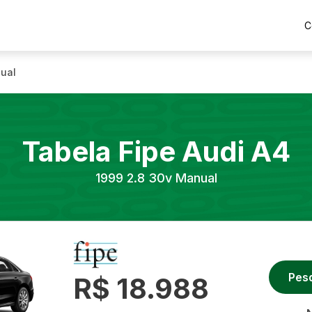
C
ual
Tabela Fipe
Audi
A4
1999
2.8 30v Manual
Pes
R$ 18.988