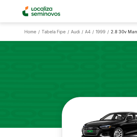
Home
Tabela Fipe
Audi
A4
1999
2.8 30v Man
/
/
/
/
/