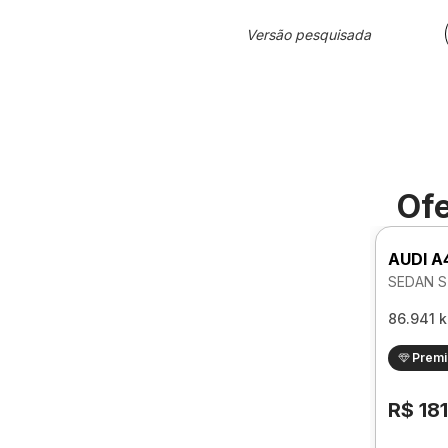
Versão pesquisada
Ofe
AUDI A
SEDAN S
86.941 
Prem
R$ 18