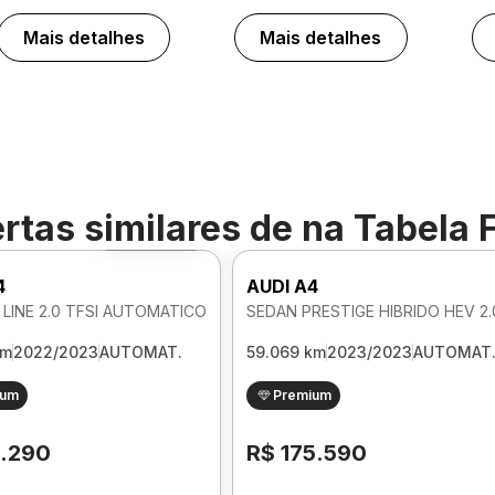
Mais detalhes
Mais detalhes
rtas similares de
na Tabela 
Foto 360º
4
AUDI A4
 LINE 2.0 TFSI AUTOMATICO
km
2022/2023
AUTOMAT.
59.069 km
2023/2023
AUTOMAT
ium
Premium
1.290
R$ 175.590