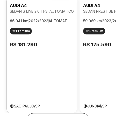
AUDI A4
AUDI A4
SEDAN S LINE 2.0 TFSI AUTOMATICO
86.941 km
2022/2023
AUTOMAT.
59.069 km
2023/2
Premium
Premium
R$ 181.290
R$ 175.590
SÃO PAULO/SP
JUNDIAÍ/SP