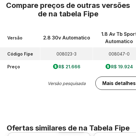
Compare preços de outras versões
de
na tabela Fipe
1.8 Av Tb Spor
2.8 30v Automatico
Versão
Automatico
Código Fipe
008023-3
008047-0
Preço
R$ 21.666
R$ 19.924
Mais detalhes
Versão pesquisada
Ofertas similares de
na Tabela Fipe
Foto 360º