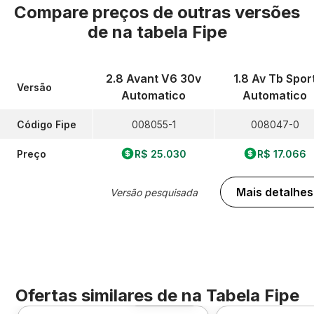
Compare preços de outras versões
de
na tabela Fipe
2.8 Avant V6 30v
1.8 Av Tb Spor
Versão
Automatico
Automatico
Código Fipe
008055-1
008047-0
Preço
R$ 25.030
R$ 17.066
Mais detalhes
Versão pesquisada
Ofertas similares de
na Tabela Fipe
Foto 360º