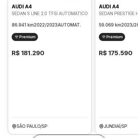
AUDI A4
AUDI A4
SEDAN S LINE 2.0 TFSI AUTOMATICO
86.941 km
2022/2023
AUTOMAT.
59.069 km
2023/2
Premium
Premium
R$ 181.290
R$ 175.590
SÃO PAULO/SP
JUNDIAÍ/SP