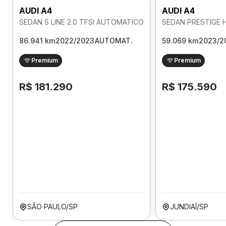
AUDI A4
AUDI A4
SEDAN S LINE 2.0 TFSI AUTOMATICO
86.941 km
2022/2023
AUTOMAT.
59.069 km
2023/2
Premium
Premium
R$ 181.290
R$ 175.590
SÃO PAULO/SP
JUNDIAÍ/SP