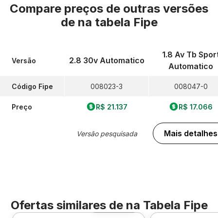
Compare preços de outras versões
de
na tabela Fipe
1.8 Av Tb Spor
2.8 30v Automatico
Versão
Automatico
Código Fipe
008023-3
008047-0
Preço
R$ 21.137
R$ 17.066
Mais detalhes
Versão pesquisada
Ofertas similares de
na Tabela Fipe
Foto 360º