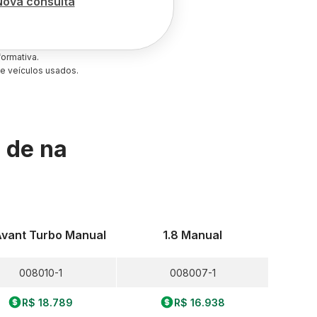
Nova consulta
ormativa.
e veículos usados.
s de
na
Avant Turbo Manual
1.8 Manual
008010-1
008007-1
R$ 18.789
R$ 16.938