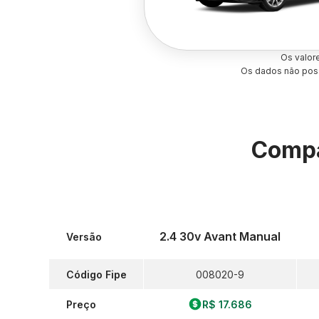
Os valor
Os dados não poss
Compa
2.4 30v Avant Manual
Versão
Código Fipe
008020-9
Preço
R$ 17.686