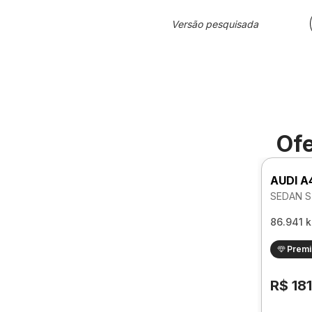
Versão pesquisada
Ofe
AUDI A
SEDAN S
86.941 
Prem
R$ 18