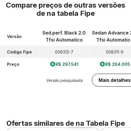
Compare preços de outras versões
de
na tabela Fipe
Sed.perf. Black 2.0
Sedan Advance 
Versão
Tfsi Automatico
Tfsi Automatic
Código Fipe
008312-7
008311-9
Preço
R$ 297.541
R$ 264.005
Mais detalhes
Versão pesquisada
Ofertas similares de
na Tabela Fipe
Foto 360º