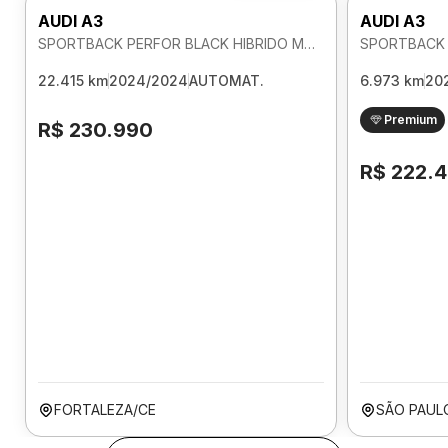
AUDI A3
AUDI A3
SPORTBACK PERFOR BLACK HIBRIDO MHEV 2.0 AUTOMATICO
22.415 km
2024/2024
AUTOMAT.
6.973 km
20
Premium
R$ 230.990
R$ 222.
FORTALEZA/CE
SÃO PAUL