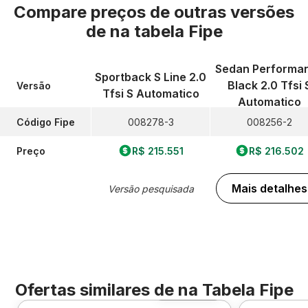
Compare preços de outras versões
de
na tabela Fipe
Sedan Performa
Sportback S Line 2.0
Black 2.0 Tfsi 
Versão
Tfsi S Automatico
Automatico
Código Fipe
008278-3
008256-2
Preço
R$ 215.551
R$ 216.502
Mais detalhes
Versão pesquisada
Ofertas similares de
na Tabela Fipe
Foto 360º