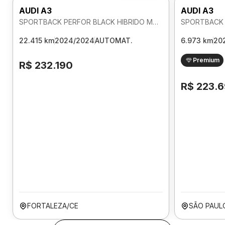
AUDI A3
AUDI A3
SPORTBACK PERFOR BLACK HIBRIDO MHEV 2.0 AUTOMATICO
22.415 km
2024/2024
AUTOMAT.
6.973 km
20
Premium
R$ 232.190
R$ 223.
FORTALEZA/CE
SÃO PAUL