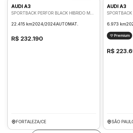
AUDI A3
AUDI A3
SPORTBACK PERFOR BLACK HIBRIDO MHEV 2.0 AUTOMATICO
22.415 km
2024/2024
AUTOMAT.
6.973 km
20
Premium
R$ 232.190
R$ 223.
FORTALEZA/CE
SÃO PAUL