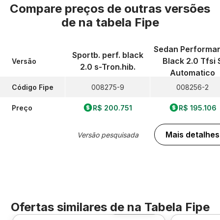
Compare preços de outras versões
de
na tabela Fipe
Sedan Performa
Sportb. perf. black
Black 2.0 Tfsi 
Versão
2.0 s-Tron.hib.
Automatico
Código Fipe
008275-9
008256-2
Preço
R$ 200.751
R$ 195.106
Mais detalhes
Versão pesquisada
Ofertas similares de
na Tabela Fipe
Foto 360º