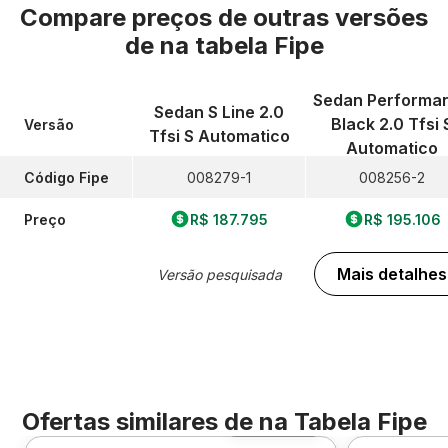
Compare preços de outras versões
de
na tabela Fipe
Sedan Performa
Sedan S Line 2.0
Black 2.0 Tfsi 
Versão
Tfsi S Automatico
Automatico
Código Fipe
008279-1
008256-2
Preço
R$ 187.795
R$ 195.106
Mais detalhes
Versão pesquisada
Ofertas similares de
na Tabela Fipe
Foto 360º