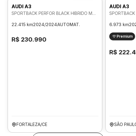
AUDI A3
AUDI A3
SPORTBACK PERFOR BLACK HIBRIDO MHEV 2.0 AUTOMATICO
22.415 km
2024/2024
AUTOMAT.
6.973 km
20
Premium
R$ 230.990
R$ 222.
FORTALEZA/CE
SÃO PAUL