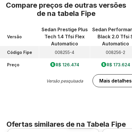
Compare preços de outras versões
de
na tabela Fipe
Sedan Prestige Plus
Sedan Performa
Tech 1.4 Tfsi Flex
Black 2.0 Tfsi 
Versão
Automatico
Automatico
Código Fipe
008255-4
008256-2
Preço
R$ 126.474
R$ 173.624
Mais detalhes
Versão pesquisada
Ofertas similares de
na Tabela Fipe
Foto 360º