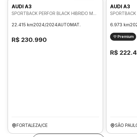
AUDI A3
AUDI A3
SPORTBACK PERFOR BLACK HIBRIDO MHEV 2.0 AUTOMATICO
22.415 km
2024/2024
AUTOMAT.
6.973 km
20
Premium
R$ 230.990
R$ 222.
FORTALEZA/CE
SÃO PAUL