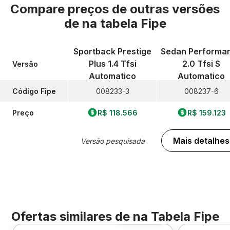
Compare preços de outras versões
de
na tabela Fipe
Sportback Prestige
Sedan Performa
Plus 1.4 Tfsi
2.0 Tfsi S
Versão
Automatico
Automatico
Código Fipe
008233-3
008237-6
Preço
R$ 118.566
R$ 159.123
Mais detalhes
Versão pesquisada
Ofertas similares de
na Tabela Fipe
Foto 360º