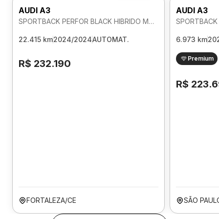
AUDI A3
AUDI A3
SPORTBACK PERFOR BLACK HIBRIDO MHEV 2.0 AUTOMATICO
22.415 km
2024/2024
AUTOMAT.
6.973 km
20
Premium
R$ 232.190
R$ 223.
FORTALEZA/CE
SÃO PAUL