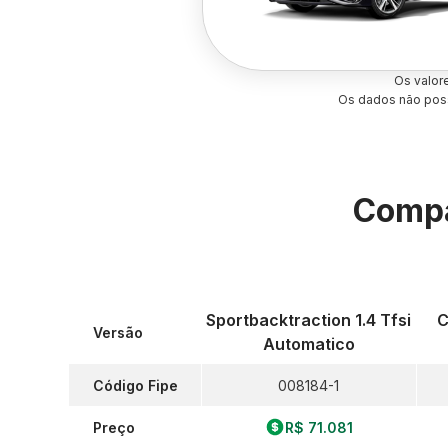
Os valor
Os dados não poss
Compa
Sportbacktraction 1.4 Tfsi
C
Versão
Automatico
Código Fipe
008184-1
Preço
R$ 71.081