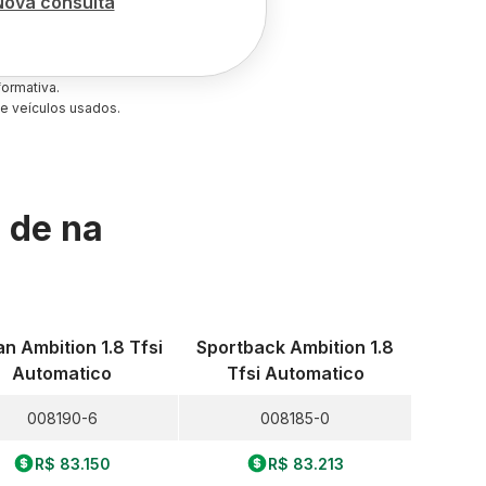
Nova consulta
ormativa.
e veículos usados.
s de
na
n Ambition 1.8 Tfsi
Sportback Ambition 1.8
Automatico
Tfsi Automatico
008190-6
008185-0
R$ 83.150
R$ 83.213