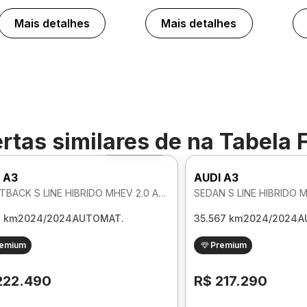
Mais detalhes
Mais detalhes
rtas similares de
na Tabela 
Foto 360º
 A3
AUDI A3
SPORTBACK S LINE HIBRIDO MHEV 2.0 AUTOMATICO
3 km
2024/2024
AUTOMAT.
35.567 km
2024/2024
A
remium
Premium
222.490
R$ 217.290