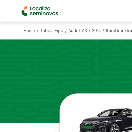
Home
Tabela Fipe
Audi
A3
2015
Sportbacktra
/
/
/
/
/