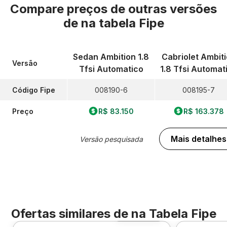
Compare preços de outras versões
de
na tabela Fipe
Sedan Ambition 1.8
Cabriolet Ambit
Versão
Tfsi Automatico
1.8 Tfsi Automat
Código Fipe
008190-6
008195-7
Preço
R$ 83.150
R$ 163.378
Mais detalhes
Versão pesquisada
Ofertas similares de
na Tabela Fipe
Foto 360º