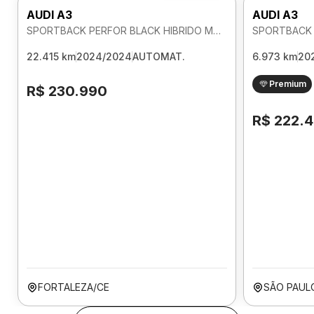
AUDI A3
AUDI A3
SPORTBACK PERFOR BLACK HIBRIDO MHEV 2.0 AUTOMATICO
22.415 km
2024/2024
AUTOMAT.
6.973 km
20
Premium
R$ 230.990
R$ 222.
FORTALEZA/CE
SÃO PAUL