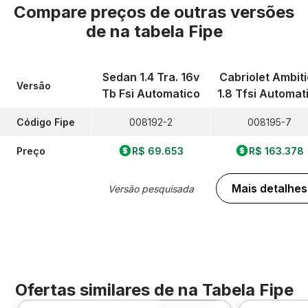
Compare preços de outras versões
de
na tabela Fipe
Sedan 1.4 Tra. 16v
Cabriolet Ambit
Versão
Tb Fsi Automatico
1.8 Tfsi Automat
Código Fipe
008192-2
008195-7
Preço
R$ 69.653
R$ 163.378
Mais detalhes
Versão pesquisada
Ofertas similares de
na Tabela Fipe
Foto 360º