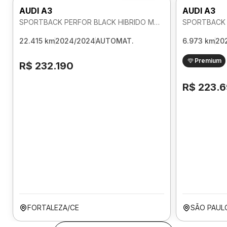
AUDI A3
AUDI A3
SPORTBACK PERFOR BLACK HIBRIDO MHEV 2.0 AUTOMATICO
22.415 km
2024/2024
AUTOMAT.
6.973 km
20
Premium
R$ 232.190
R$ 223.
FORTALEZA/CE
SÃO PAUL