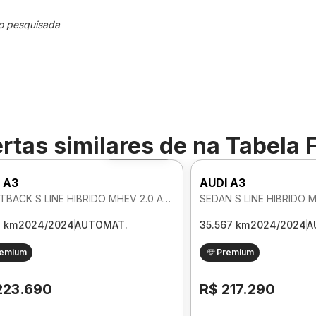
o pesquisada
rtas similares de
na Tabela 
Foto 360º
 A3
AUDI A3
SPORTBACK S LINE HIBRIDO MHEV 2.0 AUTOMATICO
3 km
2024/2024
AUTOMAT.
35.567 km
2024/2024
A
remium
Premium
223.690
R$ 217.290