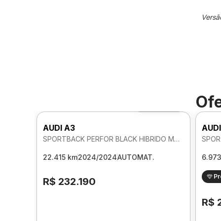
Versã
Ofe
Foto 360º
AUDI A3
AUDI
SPORTBACK PERFOR BLACK HIBRIDO MHEV 2.0 AUTOMATICO
22.415 km
2024/2024
AUTOMAT.
6.97
P
R$ 232.190
R$ 