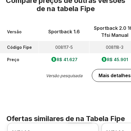
Compare preços de outras versões
de
na tabela Fipe
Sportback 2.0 1
Sportback 1.6
Versão
Tfsi Manual
Código Fipe
008117-5
008118-3
Preço
R$ 41.627
R$ 45.901
Mais detalhes
Versão pesquisada
Ofertas similares de
na Tabela Fipe
Foto 360º