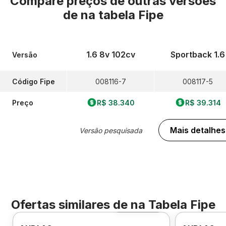
Compare preços de outras versões
de
na tabela Fipe
1.6 8v 102cv
Sportback 1.6
Versão
Código Fipe
008116-7
008117-5
Preço
R$ 38.340
R$ 39.314
Mais detalhes
Versão pesquisada
Ofertas similares de
na Tabela Fipe
Foto 360º