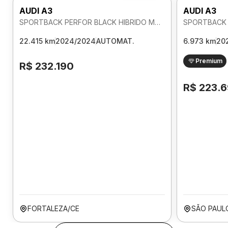
AUDI A3
AUDI A3
SPORTBACK PERFOR BLACK HIBRIDO MHEV 2.0 AUTOMATICO
22.415 km
2024/2024
AUTOMAT.
6.973 km
20
Premium
R$ 232.190
R$ 223.
FORTALEZA/CE
SÃO PAUL