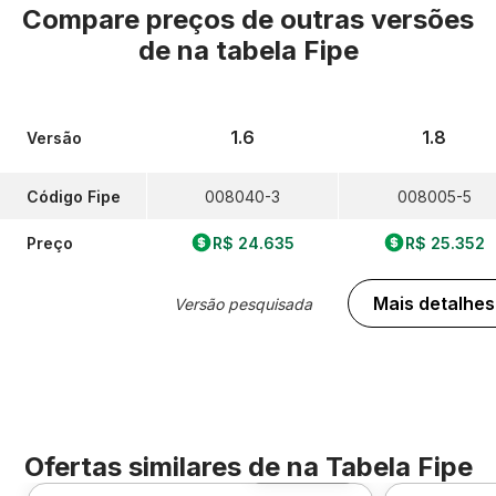
Compare preços de outras versões
de
na tabela Fipe
1.6
1.8
Versão
Código Fipe
008040-3
008005-5
Preço
R$ 24.635
R$ 25.352
Mais detalhes
Versão pesquisada
Ofertas similares de
na Tabela Fipe
Foto 360º