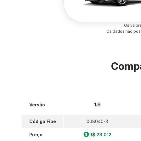
Os valor
Os dados não poss
Compa
1.6
Versão
Código Fipe
008040-3
Preço
R$ 23.012