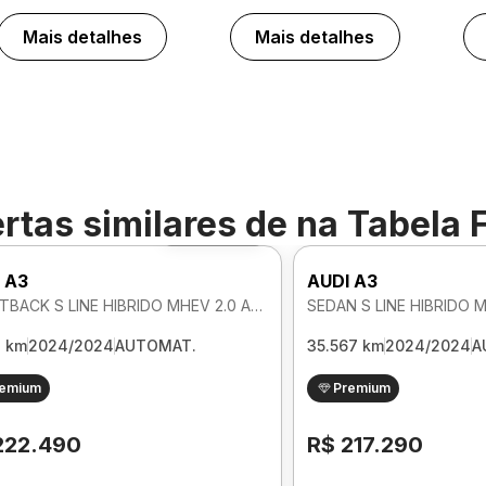
Mais detalhes
Mais detalhes
rtas similares de
na Tabela 
Foto 360º
 A3
AUDI A3
SPORTBACK S LINE HIBRIDO MHEV 2.0 AUTOMATICO
3 km
2024/2024
AUTOMAT.
35.567 km
2024/2024
A
remium
Premium
222.490
R$ 217.290