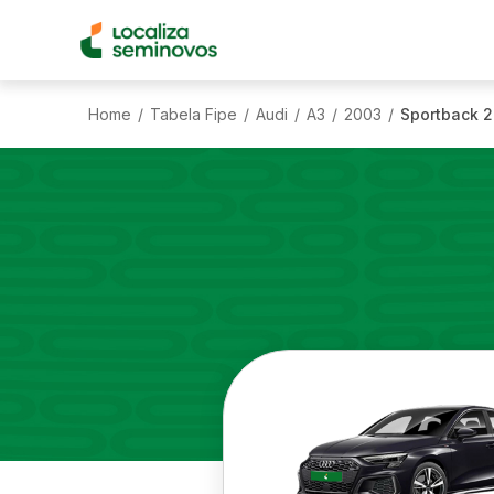
Home
Tabela Fipe
Audi
A3
2003
Sportback 2
/
/
/
/
/