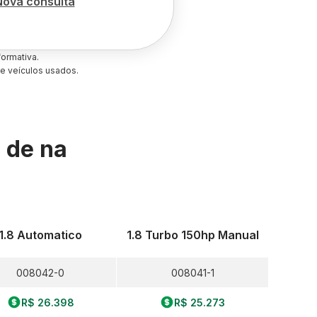
Nova consulta
ormativa.
e veículos usados.
s de
na
1.8 Automatico
1.8 Turbo 150hp Manual
008042-0
008041-1
R$ 26.398
R$ 25.273