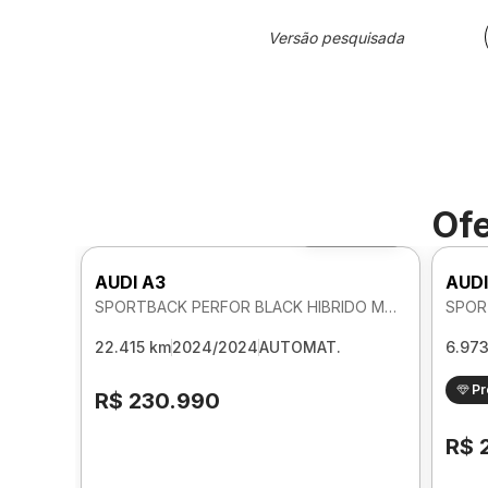
Versão pesquisada
Ofe
Foto 360º
AUDI A3
AUDI
SPORTBACK PERFOR BLACK HIBRIDO MHEV 2.0 AUTOMATICO
22.415 km
2024/2024
AUTOMAT.
6.97
P
R$ 230.990
R$ 