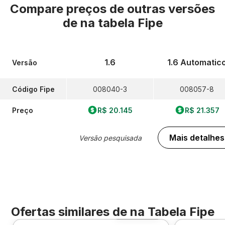
Compare preços de outras versões
de
na tabela Fipe
1.6
1.6 Automatic
Versão
Código Fipe
008040-3
008057-8
Preço
R$ 20.145
R$ 21.357
Mais detalhes
Versão pesquisada
Ofertas similares de
na Tabela Fipe
Foto 360º