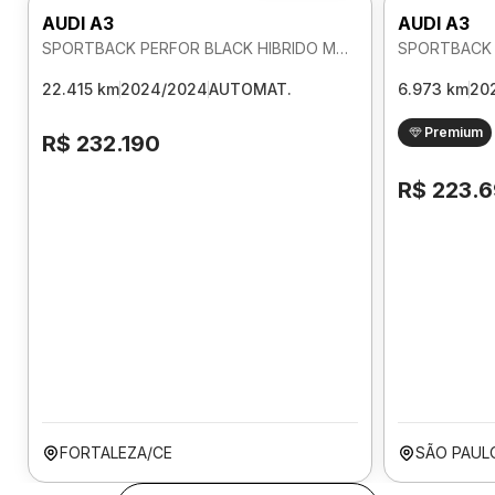
AUDI A3
AUDI A3
SPORTBACK PERFOR BLACK HIBRIDO MHEV 2.0 AUTOMATICO
22.415 km
2024/2024
AUTOMAT.
6.973 km
20
Premium
R$ 232.190
R$ 223.
FORTALEZA/CE
SÃO PAUL