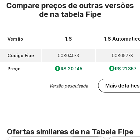
Compare preços de outras versões
de
na tabela Fipe
1.6
1.6 Automatic
Versão
Código Fipe
008040-3
008057-8
Preço
R$ 20.145
R$ 21.357
Mais detalhes
Versão pesquisada
Ofertas similares de
na Tabela Fipe
Foto 360º