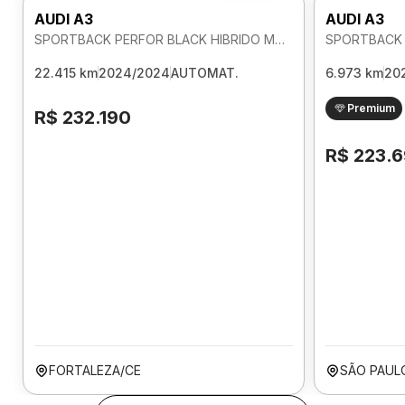
AUDI A3
AUDI A3
SPORTBACK PERFOR BLACK HIBRIDO MHEV 2.0 AUTOMATICO
22.415 km
2024/2024
AUTOMAT.
6.973 km
20
Premium
R$ 232.190
R$ 223.
FORTALEZA/CE
SÃO PAUL