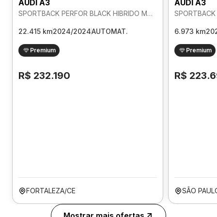
AUDI A3
AUDI A3
SPORTBACK PERFOR BLACK HIBRIDO MHEV 2.0 AUTOMATICO
22.415 km
2024/2024
AUTOMAT.
6.973 km
20
Premium
Premium
R$ 232.190
R$ 223.
FORTALEZA/CE
SÃO PAUL
Mostrar mais ofertas