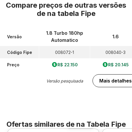
Compare preços de outras versões
de
na tabela Fipe
1.8 Turbo 180hp
1.6
Versão
Automatico
Código Fipe
008072-1
008040-3
Preço
R$ 22.150
R$ 20.145
Mais detalhes
Versão pesquisada
Ofertas similares de
na Tabela Fipe
Foto 360º