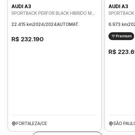
AUDI A3
AUDI A3
SPORTBACK PERFOR BLACK HIBRIDO MHEV 2.0 AUTOMATICO
22.415 km
2024/2024
AUTOMAT.
6.973 km
20
Premium
R$ 232.190
R$ 223.
FORTALEZA/CE
SÃO PAUL