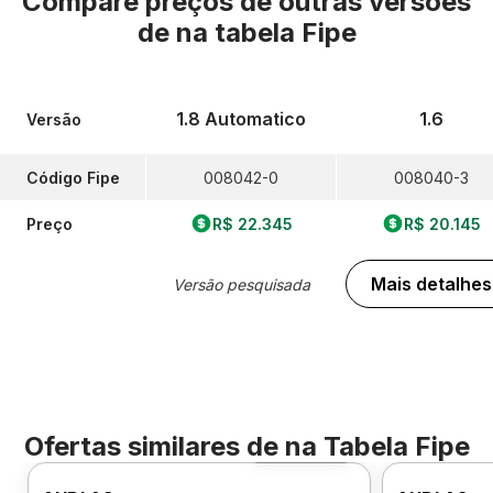
Compare preços de outras versões
de
na tabela Fipe
1.8 Automatico
1.6
Versão
Código Fipe
008042-0
008040-3
Preço
R$ 22.345
R$ 20.145
Mais detalhes
Versão pesquisada
Ofertas similares de
na Tabela Fipe
Foto 360º