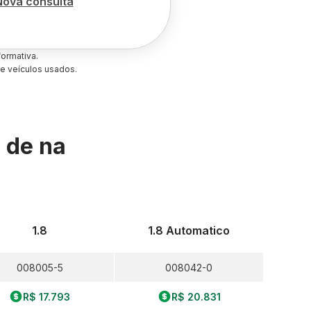
Nova consulta
ormativa.
e veículos usados.
s de
na
1.8
1.8 Automatico
008005-5
008042-0
R$ 17.793
R$ 20.831