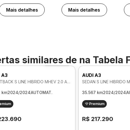
Mais detalhes
Mais detalhes
rtas similares de
na Tabela 
Foto 360º
 A3
AUDI A3
SPORTBACK S LINE HIBRIDO MHEV 2.0 AUTOMATICO
3 km
2024/2024
AUTOMAT.
35.567 km
2024/2024
A
remium
Premium
223.690
R$ 217.290