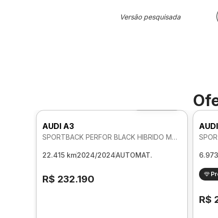
Versão pesquisada
Ofe
Foto 360º
AUDI A3
AUDI
SPORTBACK PERFOR BLACK HIBRIDO MHEV 2.0 AUTOMATICO
22.415 km
2024/2024
AUTOMAT.
6.97
P
R$ 232.190
R$ 