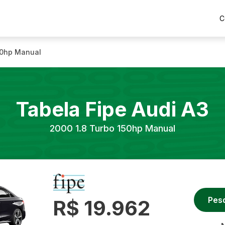
C
50hp Manual
Tabela Fipe
Audi
A3
2000
1.8 Turbo 150hp Manual
Pes
R$ 19.962