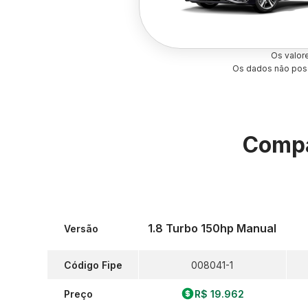
Os valor
Os dados não poss
Compa
1.8 Turbo 150hp Manual
Versão
Código Fipe
008041-1
Preço
R$ 19.962