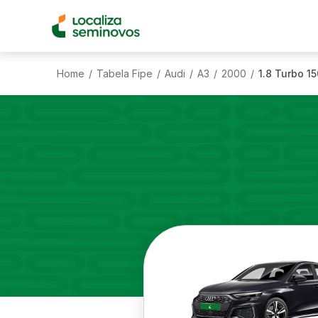
Home
Tabela Fipe
Audi
A3
2000
1.8 Turbo 1
/
/
/
/
/