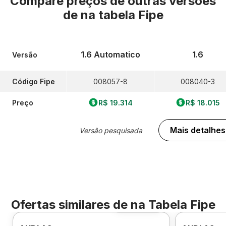
Compare preços de outras versões
de
na tabela Fipe
1.6 Automatico
1.6
Versão
Código Fipe
008057-8
008040-3
Preço
R$ 19.314
R$ 18.015
Mais detalhes
Versão pesquisada
Ofertas similares de
na Tabela Fipe
Foto 360º