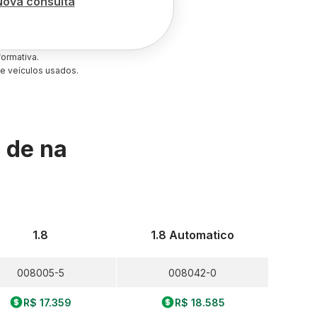
Nova consulta
ormativa.
e veículos usados.
s de
na
1.8
1.8 Automatico
008005-5
008042-0
R$ 17.359
R$ 18.585