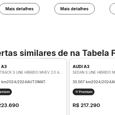
Mais detalhes
Mais detalhes
rtas similares de
na Tabela 
Foto 360º
 A3
AUDI A3
SPORTBACK S LINE HIBRIDO MHEV 2.0 AUTOMATICO
3 km
2024/2024
AUTOMAT.
35.567 km
2024/2024
A
remium
Premium
223.690
R$ 217.290