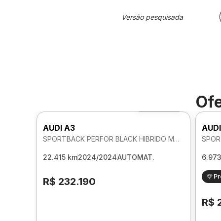
Versão pesquisada
Ofe
Foto 360º
AUDI A3
AUDI
SPORTBACK PERFOR BLACK HIBRIDO MHEV 2.0 AUTOMATICO
22.415 km
2024/2024
AUTOMAT.
6.97
P
R$ 232.190
R$ 