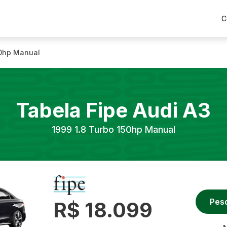
C
50hp Manual
Tabela Fipe
Audi
A3
1999
1.8 Turbo 150hp Manual
Pes
R$ 18.099