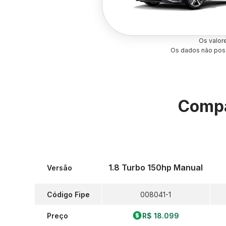
Os valor
Os dados não poss
Compa
1.8 Turbo 150hp Manual
Versão
Código Fipe
008041-1
Preço
R$ 18.099