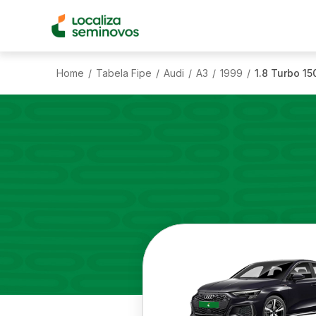
Home
Tabela Fipe
Audi
A3
1999
1.8 Turbo 1
/
/
/
/
/