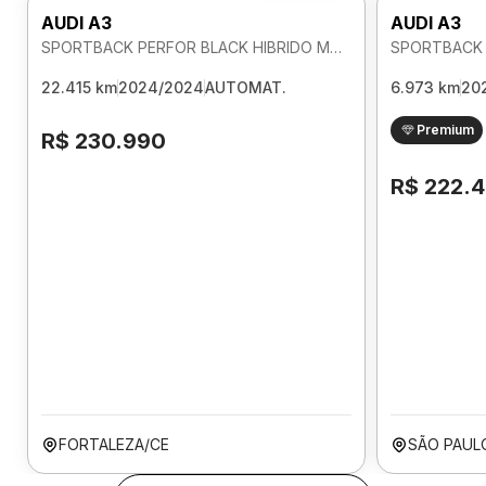
AUDI A3
AUDI A3
SPORTBACK PERFOR BLACK HIBRIDO MHEV 2.0 AUTOMATICO
22.415 km
2024/2024
AUTOMAT.
6.973 km
20
Premium
R$ 230.990
R$ 222.
FORTALEZA/CE
SÃO PAUL