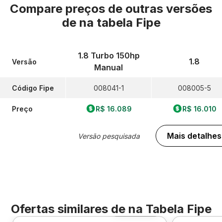
Compare preços de outras versões
de
na tabela Fipe
1.8 Turbo 150hp
1.8
Versão
Manual
Código Fipe
008041-1
008005-5
Preço
R$ 16.089
R$ 16.010
Mais detalhes
Versão pesquisada
Ofertas similares de
na Tabela Fipe
Foto 360º